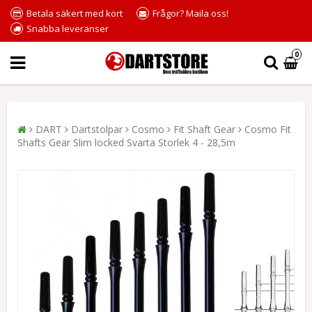
Betala säkert med kort
Frågor? Maila oss!
Snabba leveranser
0
DART
Dartstolpar
Cosmo
Fit Shaft Gear
Cosmo Fit
Shafts Gear Slim locked Svarta Storlek 4 - 28,5m