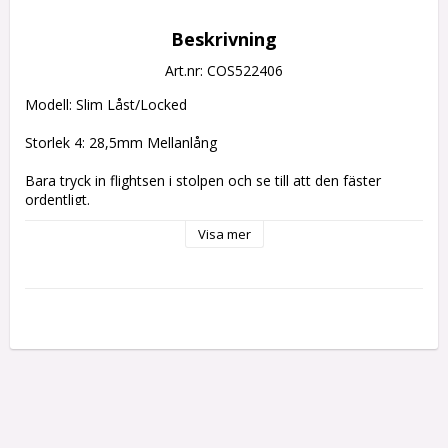
Beskrivning
Art.nr: COS522406
Modell: Slim Låst/Locked
Storlek 4: 28,5mm Mellanlång
Bara tryck in flightsen i stolpen och se till att den fäster 
ordentligt.
Visa mer
Cosmo Fit Shafts kan bara användas med Cosmo Fit Flights.
1 Set = 3 st.