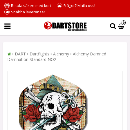
Betala säkert med kort
Frågor? Maila oss!
Snabba leveranser
0
DART
Dartflights
Alchemy
Alchemy Damned
Damnation Standard NO2